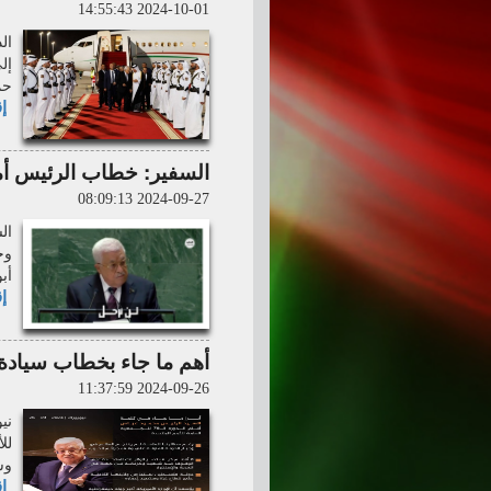
2024-10-01 14:55:43
إل
حم
إق
السفير: خطاب الرئيس أم
2024-09-27 08:09:13
ال
وج
أب
إق
أهم ما جاء بخطاب سيادة ا
2024-09-26 11:37:59
لل
وش
إق