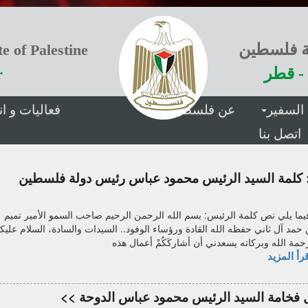
ة فلسطين
e of Palestine
- قطر
r
السفير
عن فلسطين
فعاليات و 
اتصل بنا
يما يلي نص كلمة الرئيس: بسم الله الرحمن الرحيم صاحب السمو الأمير تميم
 حمد آل ثاني حفظه الله القادة ورؤساء الوفود.. السيدات والسادة، السلام عليك
حمة الله وبركاته يسعدني أن أشاركَكُمْ أعمال هذه
رأ المزيد