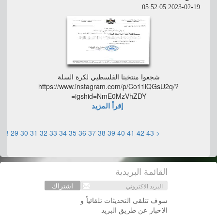
2023-02-19 05:52:05
شجعوا منتخبنا الفلسطيي لكرة السلة
https://www.instagram.com/p/Co11lQGsU2q/?
igshid=NmE0MzVhZDY=
إقرأ المزيد
28
29
30
31
32
33
34
35
36
37
38
39
40
41
42
43
<
القائمة البريدية
اشتراك
سوف تتلقى التحديثات تلقائياً و
الاخبار عن طريق البريد