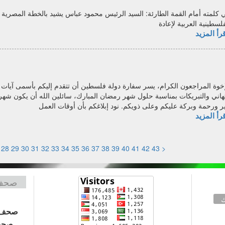
 كلمته أمام القمة الطارئة: السيد الرئيس محمود عباس يشيد بالخطة المصرية
فلسطينية العربية لإعادة
رأ المزيد
إخوة المراجعون الكرام، يسر سفارة دولة فلسطين أن تتقدم إليكم بأسمى آيات
تهاني والتبريكات بمناسبة حلول شهر رمضان المبارك، سائلين الله أن يكون شهر
ر ورحمة وبركة عليكم وعلى ذويكم. نود إبلاغكم بأن أوقات العمل
رأ المزيد
28
29
30
31
32
33
34
35
36
37
38
39
40
41
42
43
<
صحف 
ك
صحف 
صحف