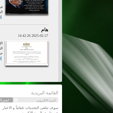
في
ال
إق
هام
2025-02-27 14:42:26
ال
ال
خي
إق
القائمة البريدية
اشترا
سوف تتلقى التحديثات تلقائياً و الاخبار
عن طريق البريد الاكتروني