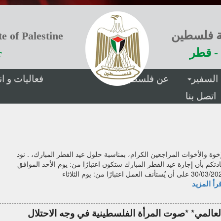
ة فلسطين
e of Palestine
- قطر
r
السفير
عن فلسطين
فعاليات و 
اتصل بنا
إخوة والأخوات المراجعين الكرام، بمناسبة حلول عيد الفطر المبارك، . نود
ادتكم بأن إجازة عيد الفطر المبارك ستكون اعتبارًا من: يوم الأحد الموافق
3 على أن يُستأنف العمل اعتبارًا من: يوم الثلاثاء
رأ المزيد
لعالمي* *صوت المرأة الفلسطينية في وجه الاحتلال