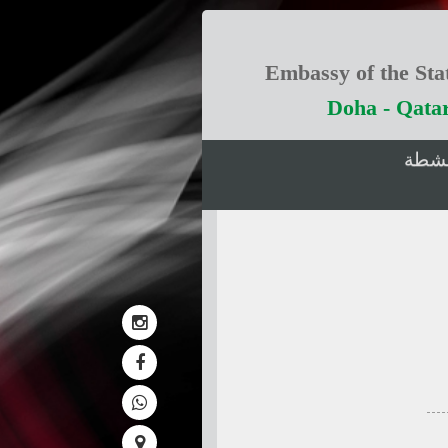
Embassy of the Stat
Doha - Qata
انشطة