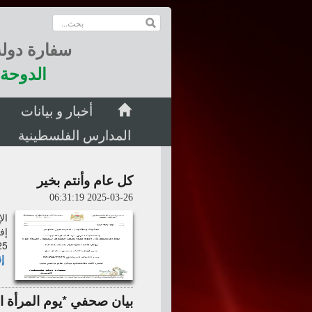
سفارة دول
الدوحة 
أخبار و بيانات
المدارس الفلسطينية
كل عام وأنتم بخير
2025-03-26 06:31:19
ال
إف
0/03/2025
إق
بيان صحفي *يوم المرأة ا