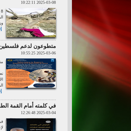
2025-03-08 10:22:11
ال
وز
إق
متطوعون لدعم فلسطين وإ
2025-03-06 10:55:25
مت
ال
إق
في كلمته أمام القمة الطا
2025-03-04 12:26:48
في
لإ