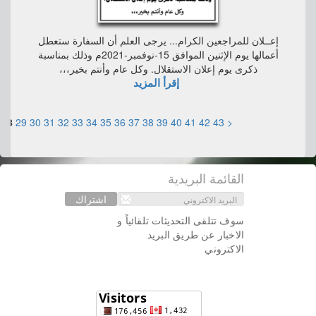
إعــلان للمراجعين الكرام... يرجى العلم أن السفارة ستعطل
أعمالها يوم الإثنين الموافق 15-نوفمبر-2021م وذلك بمناسبة
ذكرى يوم إعلان الاستقلال. وكل عام وأنتم بخير،،،
إقرأ المزيد
28
29
30
31
32
33
34
35
36
37
38
39
40
41
42
43
<
القائمة البريدية
اشتراك
سوف تتلقى التحديثات تلقائياً و
الاخبار عن طريق البريد
الاكتروني