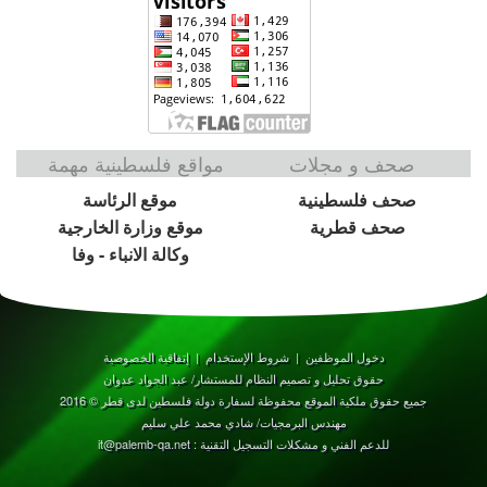
صحف و مجلات
مواقع فلسطينية مهمة
صحف فلسطينية
موقع الرئاسة
صحف قطرية
موقع وزارة الخارجية
وكالة الانباء - وفا
دخول الموظفين
|
شروط الإستخدام
|
إتفاقية الخصوصية
حقوق تحليل و تصميم النظام للمستشار/ عبد الجواد عدوان
جميع حقوق ملكية الموقع محفوظة لسفارة دولة فلسطين لدى قطر © 2016
مهندس البرمجيات/ شادي محمد علي سليم
للدعم الفني و مشكلات التسجيل التقنية : it@palemb-qa.net