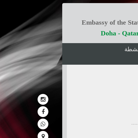
Embassy of the Stat
Doha - Qata
انشطة