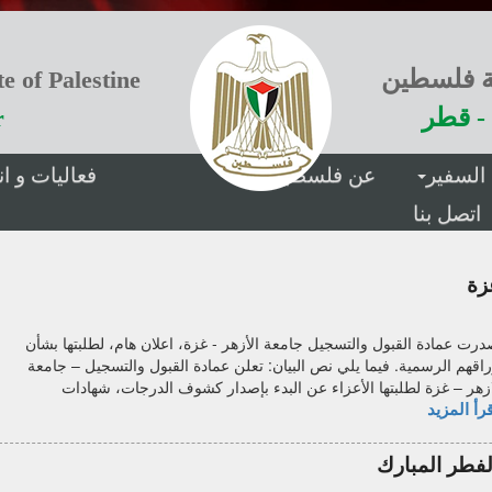
ة فلسطين
e of Palestine
- قطر
r
السفير
عن فلسطين
فعاليات و 
اتصل بنا
زة
درت عمادة القبول والتسجيل جامعة الأزهر - غزة، اعلان هام، لطلبتها بشأن
راقهم الرسمية. فيما يلي نص البيان: تعلن عمادة القبول والتسجيل – جامعة
ازهر – غزة لطلبتها الأعزاء عن البدء بإصدار كشوف الدرجات، شهادات
رأ المزيد
لفطر المبارك