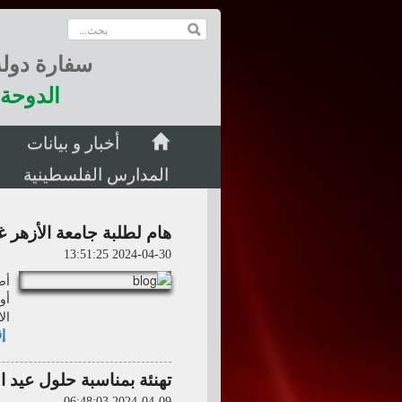
سفارة دول
الدوحة 
أخبار و بيانات
المدارس الفلسطينية
هام لطلبة جامعة الأزهر غ
2024-04-30 13:51:25
أص
أو
ال
إق
تهنئة بمناسبة حلول عيد ا
2024-04-09 06:48:03