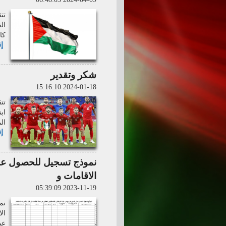
تت
ال
كا
إق
شكر وتقدير
2024-01-18 15:16:10
تت
اب
ال
إق
نموذج تسجيل للحصول على
الاقامات و
2023-11-19 05:39:09
نم
عبر