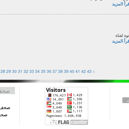
رأ المزيد
وة لقناة
رأ المزيد
28
29
30
31
32
33
34
35
36
37
38
39
40
41
42
43
<
صحف 
ك
صحف 
صحف