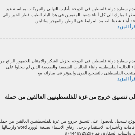
قدم سفارة دولة فلسطين في الدوحة بأطيب التهاني والتبريكات بمناسبة عيد
فطر المبارك الى كل أبناء شعبنا المقيمين في هذا البلد الطيب قطر الخير والى
فة أبناء شعبنا الصامد المرابط في الوطن والمهجر سائلينن
رأ المزيد
قدم سفارة دولة فلسطين في الدوحه بجزيل الشكر والامتنان للجمهور الرائع من
ناء الجاليه الفلسطينيه وابناء الجاليات الشقيقة والصديقة الذين لم يبخلوا على
منتخب الفلسطيني بالتشجيع القوي والمؤثر في مباراته مع
رأ المزيد
 تنسيق خروج من غزة للفلسطينيين العالقين من حملة
وذج تسجيل للحصول على تنسيق خروج من غزة للفلسطينيين العالقين من حملة
الاقامات وتأشيرات الاستقدام‎ يرجى ارفاق الاسماء بصيغة الوورد word وارسالها
 واتساب السفارة رقم +97444692929