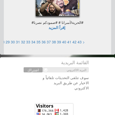
#الحريةلأسرانا # #صمودكم نصرنا#
إقرأ المزيد
28
29
30
31
32
33
34
35
36
37
38
39
40
41
42
43
<
القائمة البريدية
اشتراك
سوف تتلقى التحديثات تلقائياً و
الاخبار عن طريق البريد
الاكتروني