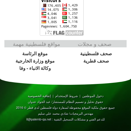
صحف و مجلات
مواقع فلسطينية مهمة
صحف فلسطينية
موقع الرئاسة
صحف قطرية
موقع وزارة الخارجية
وكالة الانباء - وفا
دخول الموظفين
|
شروط الإستخدام
|
إتفاقية الخصوصية
حقوق تحليل و تصميم النظام للمستشار/ عبد الجواد عدوان
جميع حقوق ملكية الموقع محفوظة لسفارة دولة فلسطين لدى قطر © 2016
مهندس البرمجيات/ شادي محمد علي سليم
للدعم الفني و مشكلات التسجيل التقنية : it@palemb-qa.net