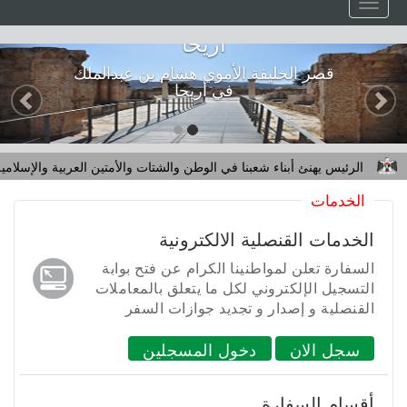
Toggle
navigation
أريحا
التالي
الس
قصر الخليفة الأموي هشام بن عبدالملك
في أريحا
الرئيس يهنئ أبناء شعبنا في الوطن والشتات والأمتين العربية والإسلامية بح
الخدمات
الخدمات القنصلية الالكترونية
السفارة تعلن لمواطنينا الكرام عن فتح بوابة
التسجيل الإلكتروني لكل ما يتعلق بالمعاملات
القنصلية و إصدار و تجديد جوازات السفر
سجل الان
دخول المسجلين
أقسام السفارة