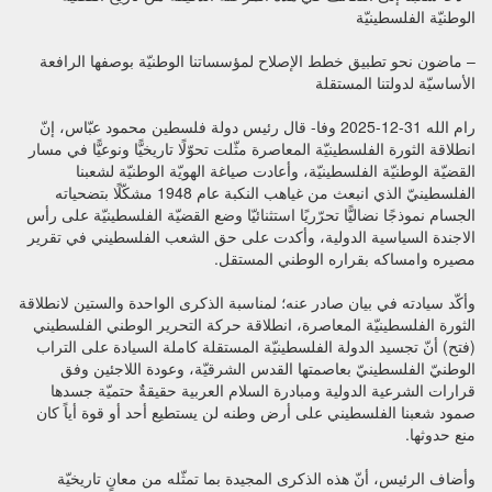
الوطنيّة الفلسطينيّة
– ماضون نحو تطبيق خطط الإصلاح لمؤسساتنا الوطنيّة بوصفها الرافعة
الأساسيّة لدولتنا المستقلة
رام الله 31-12-2025 وفا- قال رئيس دولة فلسطين محمود عبّاس، إنّ
انطلاقة الثورة الفلسطينيّة المعاصرة مثّلت تحوّلًا تاريخيًّا ونوعيًّا في مسار
القضيّة الوطنيّة الفلسطينيّة، وأعادت صياغة الهويّة الوطنيّة لشعبنا
الفلسطينيّ الذي انبعث من غياهب النكبة عام 1948 مشكّلًا بتضحياته
الجسام نموذجًا نضاليًّا تحرّريًا استثنائيّا وضع القضيّة الفلسطينيّة على رأس
الاجندة السياسية الدولية، وأكدت على حق الشعب الفلسطيني في تقرير
مصيره وامساكه بقراره الوطني المستقل.
وأكّد سيادته في بيان صادر عنه؛ لمناسبة الذكرى الواحدة والستين لانطلاقة
الثورة الفلسطينيّة المعاصرة، انطلاقة حركة التحرير الوطني الفلسطيني
(فتح) أنّ تجسيد الدولة الفلسطينيّة المستقلة كاملة السيادة على التراب
الوطنيّ الفلسطينيّ بعاصمتها القدس الشرقيّة، وعودة اللاجئين وفق
قرارات الشرعية الدولية ومبادرة السلام العربية حقيقةٌ حتميّة جسدها
صمود شعبنا الفلسطيني على أرض وطنه لن يستطيع أحد أو قوة أياً كان
منع حدوثها.
وأضاف الرئيس، أنّ هذه الذكرى المجيدة بما تمثّله من معانٍ تاريخيّة