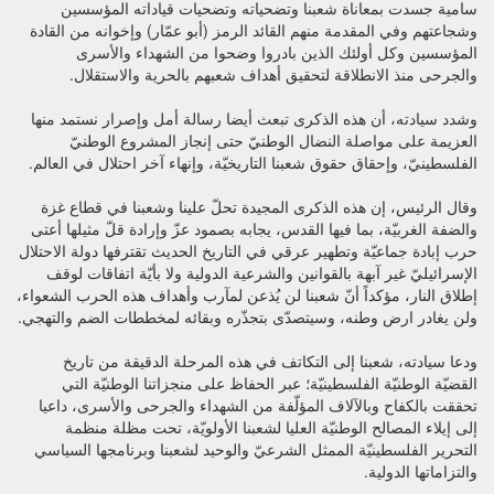
سامية جسدت بمعاناة شعبنا وتضحياته وتضحيات قياداته المؤسسين
وشجاعتهم وفي المقدمة منهم القائد الرمز (أبو عمّار) وإخوانه من القادة
المؤسسين وكل أولئك الذين بادروا وضحوا من الشهداء والأسرى
والجرحى منذ الانطلاقة لتحقيق أهداف شعبهم بالحرية والاستقلال.
وشدد سيادته، أن هذه الذكرى تبعث أيضا رسالة أمل وإصرار نستمد منها
العزيمة على مواصلة النضال الوطنيّ حتى إنجاز المشروع الوطنيّ
الفلسطينيّ، وإحقاق حقوق شعبنا التاريخيّة، وإنهاء آخر احتلال في العالم.
وقال الرئيس، إن هذه الذكرى المجيدة تحلّ علينا وشعبنا في قطاع غزة
والضفة الغربيّة، بما فيها القدس، يجابه بصمود عزّ وإرادة قلّ مثيلها أعتى
حرب إبادة جماعيّة وتطهير عرقي في التاريخ الحديث تقترفها دولة الاحتلال
الإسرائيليّ غير آبهة بالقوانين والشرعية الدولية ولا بأيّة اتفاقات لوقف
إطلاق النار، مؤكداً أنّ شعبنا لن يُذعن لمآرب وأهداف هذه الحرب الشعواء،
ولن يغادر ارض وطنه، وسيتصدّى بتجذّره وبقائه لمخططات الضم والتهجي.
ودعا سيادته، شعبنا إلى التكاتف في هذه المرحلة الدقيقة من تاريخ
القضيّة الوطنيّة الفلسطينيّة؛ عبر الحفاظ على منجزاتنا الوطنيّة التي
تحققت بالكفاح وبالآلاف المؤلّفة من الشهداء والجرحى والأسرى، داعيا
إلى إيلاء المصالح الوطنيّة العليا لشعبنا الأولويّة، تحت مظلة منظمة
التحرير الفلسطينيّة الممثل الشرعيّ والوحيد لشعبنا وبرنامجها السياسي
والتزاماتها الدولية.