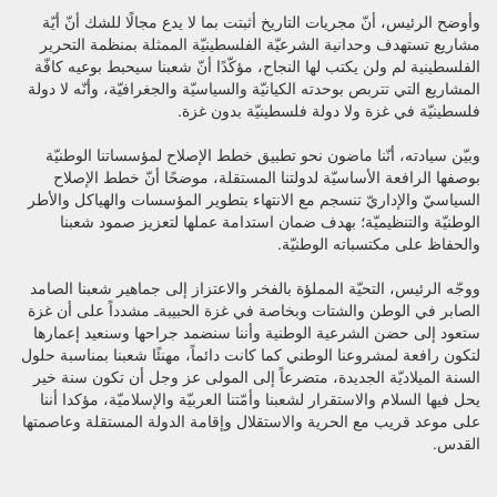
وأوضح الرئيس، أنّ مجريات التاريخ أثبتت بما لا يدع مجالًا للشك أنّ أيّة
مشاريع تستهدف وحدانية الشرعيّة الفلسطينيّة الممثلة بمنظمة التحرير
الفلسطينية لم ولن يكتب لها النجاح، مؤكّدًا أنّ شعبنا سيحبط بوعيه كافّة
المشاريع التي تتربص بوحدته الكيانيّة والسياسيّة والجغرافيّة، وأنّه لا دولة
فلسطينيّة في غزة ولا دولة فلسطينيّة بدون غزة.
وبيّن سيادته، أنّنا ماضون نحو تطبيق خطط الإصلاح لمؤسساتنا الوطنيّة
بوصفها الرافعة الأساسيّة لدولتنا المستقلة، موضحًا أنّ خطط الإصلاح
السياسيّ والإداريّ تنسجم مع الانتهاء بتطوير المؤسسات والهياكل والأطر
الوطنيّة والتنظيميّة؛ بهدف ضمان استدامة عملها لتعزيز صمود شعبنا
والحفاظ على مكتسباته الوطنيّة.
ووجّه الرئيس، التحيّة المملؤة بالفخر والاعتزاز إلى جماهير شعبنا الصامد
الصابر في الوطن والشتات وبخاصة في غزة الحبيبةـ مشدداً على أن غزة
ستعود إلى حضن الشرعية الوطنية وأننا سنضمد جراحها وسنعيد إعمارها
لتكون رافعة لمشروعنا الوطني كما كانت دائماً، مهنئًا شعبنا بمناسبة حلول
السنة الميلاديّة الجديدة، متضرعاً إلى المولى عز وجل أن تكون سنة خير
يحل فيها السلام والاستقرار لشعبنا وأمّتنا العربيّة والإسلاميّة، مؤكدا أننا
على موعد قريب مع الحرية والاستقلال وإقامة الدولة المستقلة وعاصمتها
القدس.