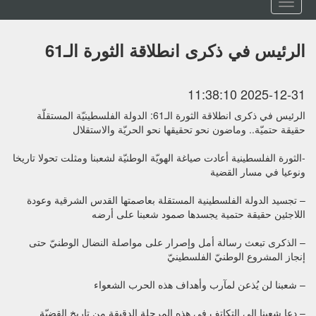
Toggle
navigation
الرئيس في ذكرى انطلاقة الثورة الـ61
2025-12-31 11:38:10
الرئيس في ذكرى انطلاقة الثورة الـ61: الدولة الفلسطينيّة المستقلّة
حقيقة حتميّة.. وماضون نحو تحقيقها نحو الحريّة والاستقلال
-الثورة الفلسطينية أعادت صياغة الهويّة الوطنيّة لشعبنا ومثلت تحولا تاريخا
ونوعيا في مسار القضية
– تجسيد الدولة الفلسطينية المستقلة بعاصمتها القدس الشرقية وعودة
اللاجئين حقيقة حتمية يجسدها صمود شعبنا على أرضه
– الذكرى تبعث رسالة أمل وإصرار على مواصلة النضال الوطنيّ حتى
إنجاز المشروع الوطنيّ الفلسطينيّ
– شعبنا لن يُذعن لمآرب وأهداف هذه الحرب الشعواء
– دعا شعبنا إلى التكاتف في هذه المرحلة الدقيقة من تاريخ القضيّة