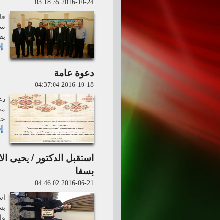
2016-10-24 03:18:35
قا
سف
بق
إق
دعوة عامة
2016-10-18 04:37:04
دع
مع
جاليري 2 مبنى رقم
إق
استقبل الدكتور / يحيى ا
بسفا
2016-06-21 04:46:02
اس
بس
وا