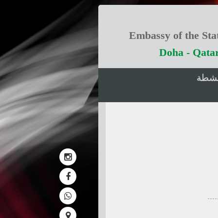
Embassy of the Stat
Doha - Qata
انشطة