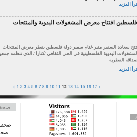
رأ المزيد
فلسطين افتتاح معرض المشغولات اليدوية والمنتجات
تتح سعادة السفير منير غنام سفير دولة فلسطين بقطر معرض المنتجات
لمشغولات اليدوية الفلسطينية في الحي الثقافي /كتارا / الذي تنظمه جمعي
صداقة القطرية
رأ المزيد
>
1
2
3
4
5
6
7
8
9
10
11
12
13
14
15
16
17
<
صحف 
ك
صحف 
صحف