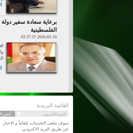
إق
برعاية سعادة سفير دولة 
الفلسطينية
2016-05-10 03:37:37
اف
وا
ال
إق
القائمة البريدية
اشترا
سوف تتلقى التحديثات تلقائياً و الاخبار
عن طريق البريد الاكتروني