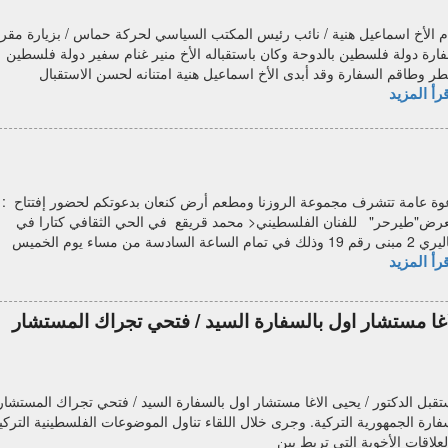
م الأخ اسماعيل هنية / نائب رئيس المكتب السياسي لحركة حماس / بزيارة مقر
ارة دولة فلسطين بالدوحة وكان باستقباله الأخ منير غنام سفير دولة فلسطين
طر وطاقم السفارة وقد أبدى الأخ اسماعيل هنية امتنانه لحسن الاستقبال
رأ المزيد
وة عامة تتشرف مجموعة الروزنا ومطعم أرض كنعان بدعوتكم لحضور إفتتاح :
رض"طيرحر" للفنان الفلسطيني< محمد قريقع في الحي الثقافي كتارا في
 19 وذلك في تمام الساعة السادسة من مساء يوم الخميس
رأ المزيد
لاغا مستشار اول بالسفارة السيد / فتحي تجراك المستشار
تقبل الدكتور / يحيى الاغا مستشار اول بالسفارة السيد / فتحي تجراك المستشار
فارة الجمهورية التركية. وجرى خلال اللقاء تناول الموضوعات الفلسطينية التركي
لعلاقات الأخوية التي تربط بين