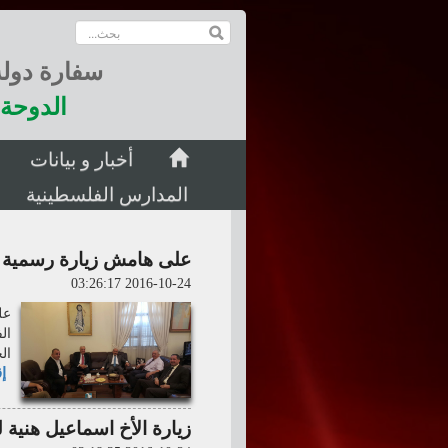
سفارة دول
الدوحة 
أخبار و بيانات
المدارس الفلسطينية
على هامش زيارة رسمية 
2016-10-24 03:26:17
عل
ال
ال
إق
زيارة الأخ اسماعيل هنية 