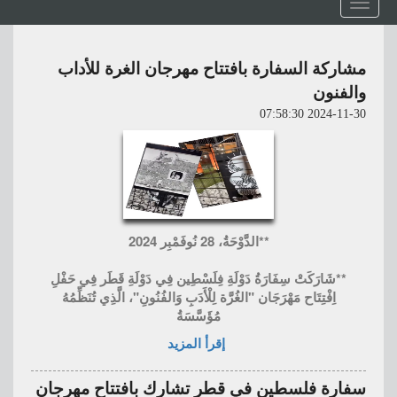
Toggle
navigation
مشاركة السفارة بافتتاح مهرجان الغرة للأداب
والفنون
2024-11-30 07:58:30
**الدَّوْحَةُ، 28 نُوفَمْبِر 2024
**شَارَكَتْ سِفَارَةُ دَوْلَةِ فِلَسْطِين فِي دَوْلَةِ قَطَر فِي حَفْلِ
اِفْتِتَاح مَهْرَجَان "الغُرَّة لِلْأَدَبِ وَالفُنُونِ"، الَّذِي تُنَظِّمُهُ
مُؤَسَّسَةُ
إقرأ المزيد
سفارة فلسطين في قطر تشارك بافتتاح مهرجان