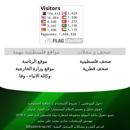
صحف و مجلات
مواقع فلسطينية مهمة
صحف فلسطينية
موقع الرئاسة
صحف قطرية
موقع وزارة الخارجية
وكالة الانباء - وفا
دخول الموظفين
|
شروط الإستخدام
|
إتفاقية الخصوصية
حقوق تحليل و تصميم النظام للمستشار/ عبد الجواد عدوان
جميع حقوق ملكية الموقع محفوظة لسفارة دولة فلسطين لدى قطر © 2016
مهندس البرمجيات/ شادي محمد علي سليم
للدعم الفني و مشكلات التسجيل التقنية : it@palemb-qa.net