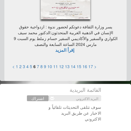
يسر وزارة الثقافة دعوتكم لحضور ندوة : ازدواجية حقوق
الإنسان في الذهنية الغربية المتحدثون:الدكتور محمد سيف
الكواري والسفير والأكاديمي السفير حسام زملط يوم السبت 9
مارس 2024 الساعة السابعة والنصف
إقرأ المزيد
>
1
2
3
4
5
6
7
8
9
10
11
12
13
14
15
16
17
<
القائمة البريدية
اشتراك
سوف تتلقى التحديثات تلقائياً و
الاخبار عن طريق البريد
الاكتروني