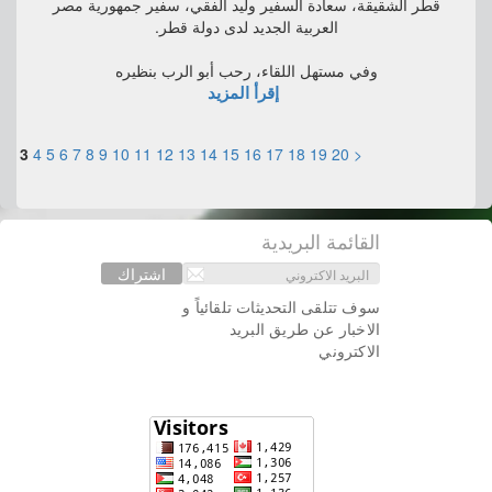
قطر الشقيقة، سعادة السفير وليد الفقي، سفير جمهورية مصر
العربية الجديد لدى دولة قطر.
وفي مستهل اللقاء، رحب أبو الرب بنظيره
إقرأ المزيد
1
2
3
4
5
6
7
8
9
10
11
12
13
14
15
16
17
18
19
20
<
القائمة البريدية
اشتراك
سوف تتلقى التحديثات تلقائياً و
الاخبار عن طريق البريد
الاكتروني