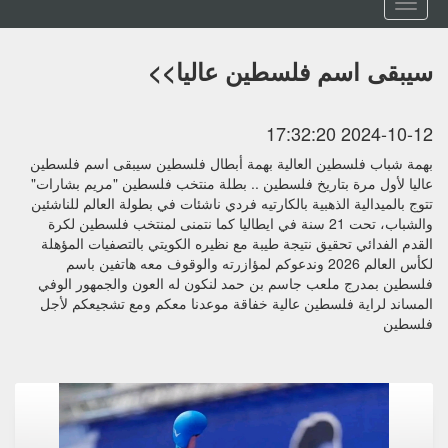
Toggle
navigation
سيبقى اسم فلسطين عاليا>>
2024-10-12 17:32:20
بهمة شباب فلسطين العالية بهمة أبطال فلسطين سيبقى اسم فلسطين
عاليا لأول مرة بتاريخ فلسطين .. بطلة منتخب فلسطين "مريم بشارات"
تتوج بالميدالية الذهبية بالكارتيه فردي ناشئات في بطولة العالم للناشئين
والشباب، تحت 21 سنة في ايطاليا كما نتمنى لمنتخب فلسطين لكرة
القدم الفدائي تحقيق نتيجة طيبة مع نظيره الكويتي بالتصفيات المؤهلة
لكأس العالم 2026 وندعوكم لمؤازرته والوقوف معه هاتفين باسم
فلسطين بمدرج ملعب جاسم بن حمد لنكون له العون والجمهور الوفي
المساند لراية فلسطين عالية خفاقة موعدنا معكم ومع تشجيعكم لأجل
فلسطين