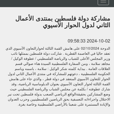
Toggle
navigation
مشاركة دولة فلسطين بمنتدى الأعمال
الثاني لدول الحوار الأسيوي
2024-10-02 09:58:33
الدوحة 02/10/2024 على هامش القمة الثالثة لحوارالتعاون الآسيوي الذي
تعقد حاليا في العاصمة القطرية . شاركت دولة فلسطين بممثلها نائب
وزير المجلس الأعلى للشباب والرياضة الفلسطيني / عطوفة الوكيل /
مجاهد سلامة ، ومن السفارة الفلسطينية السيدة هناء صوالي قسم
العلاقات العامة . ببداية كلمته شكر الوكيل : سلامة ، باسمه وباسم
الحكومة الفلسطينية ، دعوتهم للمشاركة في منتدى الأعمال الثاني لدول
الحوار للتعاون الآسيوي المنعقد في دولة قطر ، والذي جاء على هامش
القمة الثالثة لحوار التعاون الأسيوي بعنوان الدبلوماسية الرياضية، وقد
شارك عطوفته / بكلمة عن مجلس الشباب والرياضة الفلسطيني حيث
وضع المشاركين بحقيقةالواقع الرياضي الصعب بدولة فلسطين تحت نير
الاحتلال واجراءاته التعسفية بحق الرياضين الفلسطينيين وحرب العدوان
والإبادة المستمرة على شعبنا بالأراضي الفلسطينية وخاصة بغزة.