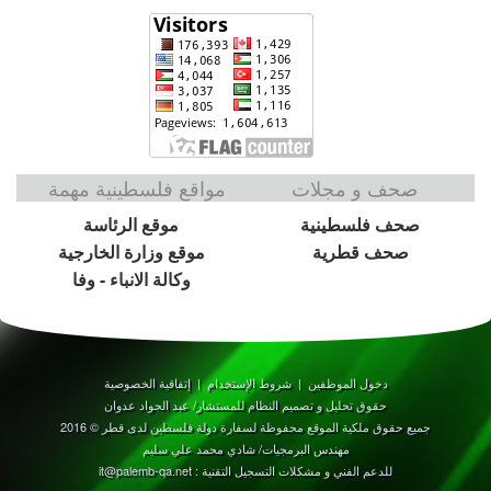
صحف و مجلات
مواقع فلسطينية مهمة
صحف فلسطينية
موقع الرئاسة
صحف قطرية
موقع وزارة الخارجية
وكالة الانباء - وفا
دخول الموظفين
|
شروط الإستخدام
|
إتفاقية الخصوصية
حقوق تحليل و تصميم النظام للمستشار/ عبد الجواد عدوان
جميع حقوق ملكية الموقع محفوظة لسفارة دولة فلسطين لدى قطر © 2016
مهندس البرمجيات/ شادي محمد علي سليم
للدعم الفني و مشكلات التسجيل التقنية : it@palemb-qa.net