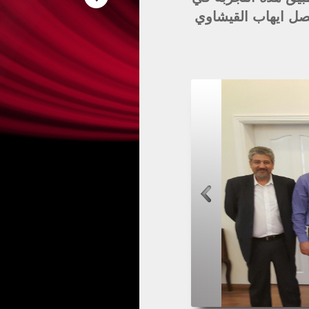
نصل ايهاب القيشاوي