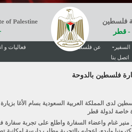
ة فلسطين
e of Palestine
- قطر
r
السفير
عن فلسطين
فعاليات و 
اتصل بنا
ارة فلسطين بالدوحة
طين لدى المملكة العربية السعودية بسام الأغا بزيار
 خاصة لدولة قطر
ر منير غنام واعضاء السفارة واطلع على تجربة سفارة
كترونيا وابدى اعجابه بالتجربة وطلب دارسة امكانية ت