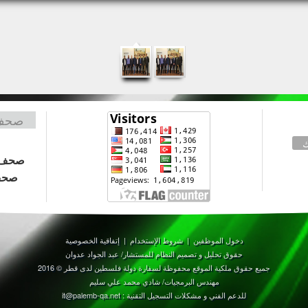
صحف 
ك
صحف 
صحف
دخول الموظفين
|
شروط الإستخدام
|
إتفاقية الخصوصية
حقوق تحليل و تصميم النظام للمستشار/ عبد الجواد عدوان
جميع حقوق ملكية الموقع محفوظة لسفارة دولة فلسطين لدى قطر © 2016
مهندس البرمجيات/ شادي محمد علي سليم
للدعم الفني و مشكلات التسجيل التقنية : it@palemb-qa.net